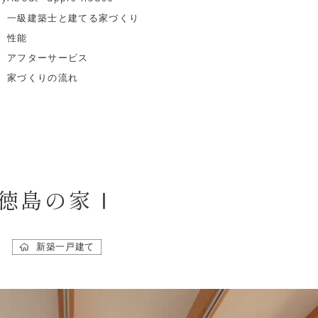
一級建築士と建てる家づくり
性能
アフターサービス
家づくりの流れ
Column
要
コラム
 house”
News
ルハウスの
お知らせ
徳島の家Ⅰ
り
お知らせ
イベント案内
新築一戸建て
建てる家づくり
ビス
れ