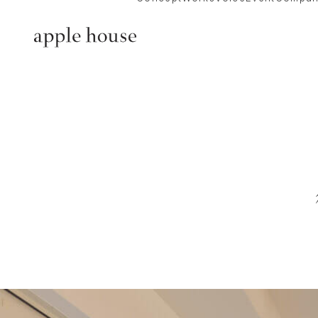
Concept
Company
コンセプト
会社概
Works
About “apple
施工事例
アップ
Voice
家づく
お客様の声
Event
イベント
一級建築士と
性能
アフターサー
家づくりの流